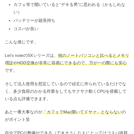
カフェ等で開いていると”デキる男”に思われる（かもしれな
い）
バッテリーが超長持ち
コスパが良い
こんな感じです。
Let’s noteのSXシリーズは、
他のノートパソコンと比べるとメモリ
増設やHDD交換が非常に容易にできるので、万が一の際にも安心
です。
そして法人使用を想定しているので頑丈に作られているだけでな
く、多少負荷のかかる作業をしてもサクサク動くCPUを搭載して
いる点も評価できます。
あと一番大事なのが
「カフェでMac開いてドヤァ」とならない
の
がポイント笑
自分でPCの整備ができる（できそう）な人にとってはコスパ抜群