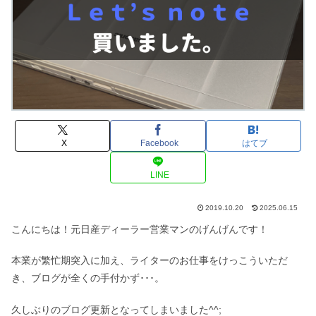
X
Facebook
はてブ
LINE
2019.10.20
2025.06.15
こんにちは！元日産ディーラー営業マンのげんげんです！
本業が繁忙期突入に加え、ライターのお仕事をけっこういただ
き、ブログが全くの手付かず･･･。
久しぶりのブログ更新となってしまいました^^;